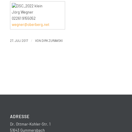
Jörg Wegner
02261 9155052
wegner@oberberg.net
/
27. JULI 2017
VON
DIRK ZURAWSKI
ADRESSE
Dr. Ottmar-Kohler-Str. 1
51643 Gummersbach