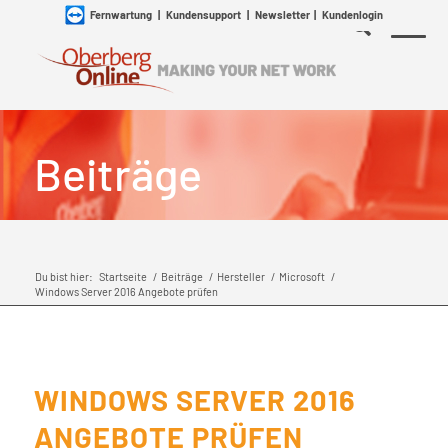
Fernwartung
|
Kundensupport
|
Newsletter
|
Kundenlogin
Beiträge
Du bist hier:
Startseite
/
Beiträge
/
Hersteller
/
Microsoft
/
Windows Server 2016 Angebote prüfen
WINDOWS SERVER 2016
ANGEBOTE PRÜFEN