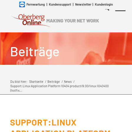
Fernwartung
|
Kundensupport
|
Newsletter
|
Kundenlogin
Beiträge
Du bist hier:
Startseite
/
Beiträge
/
News
/
Support:Linux Application Platform 10404 product/9.00/linux 1040400
(hotfix...
SUPPORT:LINUX