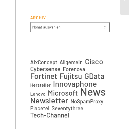
Up
ARCHIV
Cisco
AixConcept
Allgemein
Cybersense
Forenova
Fortinet
GData
Fujitsu
Innovaphone
Hersteller
News
Microsoft
Lenovo
Newsletter
NoSpamProxy
Placetel
Seventythree
Tech-Channel