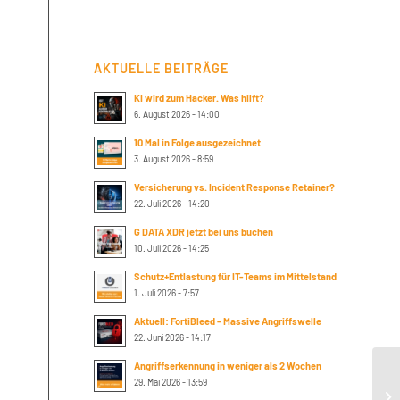
AKTUELLE BEITRÄGE
KI wird zum Hacker. Was hilft?
6. August 2026 - 14:00
10 Mal in Folge ausgezeichnet
3. August 2026 - 8:59
Versicherung vs. Incident Response Retainer?
22. Juli 2026 - 14:20
G DATA XDR jetzt bei uns buchen
10. Juli 2026 - 14:25
Schutz+Entlastung für IT-Teams im Mittelstand
1. Juli 2026 - 7:57
Aktuell: FortiBleed – Massive Angriffswelle
22. Juni 2026 - 14:17
Angriffserkennung in weniger als 2 Wochen
29. Mai 2026 - 13:59
Fo