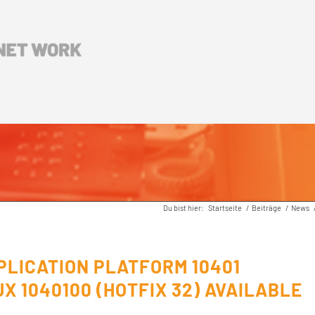
Du bist hier:
Startseite
/
Beiträge
/
News
PLICATION PLATFORM 10401
X 1040100 (HOTFIX 32) AVAILABLE