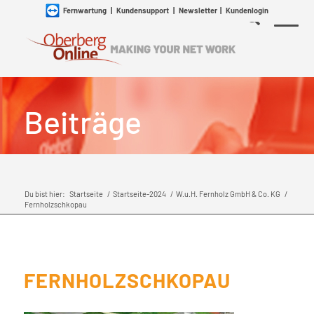
Fernwartung
|
Kundensupport
|
Newsletter
|
Kundenlogin
Beiträge
Du bist hier:
Startseite
/
Startseite-2024
/
W.u.H. Fernholz GmbH & Co. KG
/
Fernholzschkopau
FERNHOLZSCHKOPAU