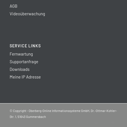
AGB
Videoüberwachung
SERVICE LINKS
Fernwartung
Supportanfrage
Downloads
Meine IP Adresse
© Copyright - Oberberg-Online Informationssysteme GmbH, Dr.-Ottmar-Kohler-
Str. 1, 51643 Gummersbach