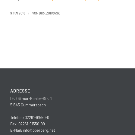
/
9. MAI 2016
VON
DIRK ZURAWSKI
ADRESSE
Dr. Ottmar-Kohler-Str. 1
51643 Gummersbach
Telefon: 02261-91550-0
Fax: 02261-91550-99
E-Mail:
info@oberberg.net