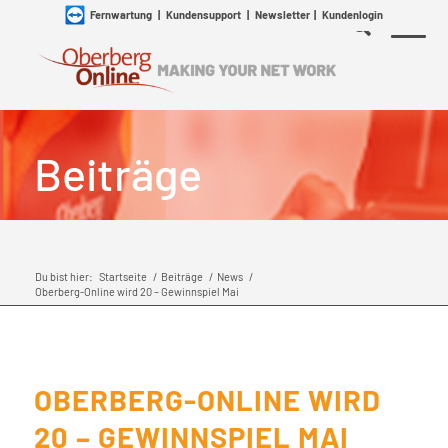
Fernwartung
|
Kundensupport
|
Newsletter
|
Kundenlogin
Beiträge
Du bist hier:
Startseite
/
Beiträge
/
News
/
Oberberg-Online wird 20 – Gewinnspiel Mai
OBERBERG-ONLINE WIRD
20 – GEWINNSPIEL MAI