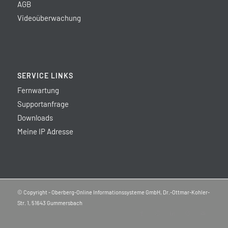
AGB
Videoüberwachung
SERVICE LINKS
Fernwartung
Supportanfrage
Downloads
Meine IP Adresse
© Copyright - Oberberg-Online Informationssysteme GmbH, Dr.-Ottmar-Kohler-
Str. 1, 51643 Gummersbach