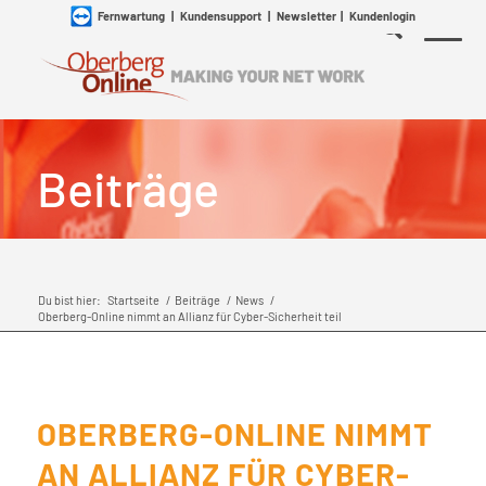
Fernwartung
|
Kundensupport
|
Newsletter
|
Kundenlogin
Beiträge
Du bist hier:
Startseite
/
Beiträge
/
News
/
Oberberg-Online nimmt an Allianz für Cyber-Sicherheit teil
OBERBERG-ONLINE NIMMT
AN ALLIANZ FÜR CYBER-