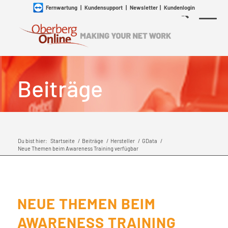
Fernwartung
|
Kundensupport
|
Newsletter
|
Kundenlogin
Beiträge
Du bist hier:
Startseite
/
Beiträge
/
Hersteller
/
GData
/
Neue Themen beim Awareness Training verfügbar
NEUE THEMEN BEIM
AWARENESS TRAINING