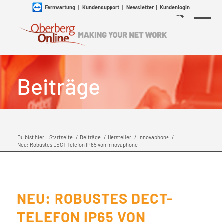
Fernwartung
|
Kundensupport
|
Newsletter
|
Kundenlogin
Beiträge
Du bist hier:
Startseite
/
Beiträge
/
Hersteller
/
Innovaphone
/
Neu: Robustes DECT-Telefon IP65 von innovaphone
NEU: ROBUSTES DECT-
TELEFON IP65 VON