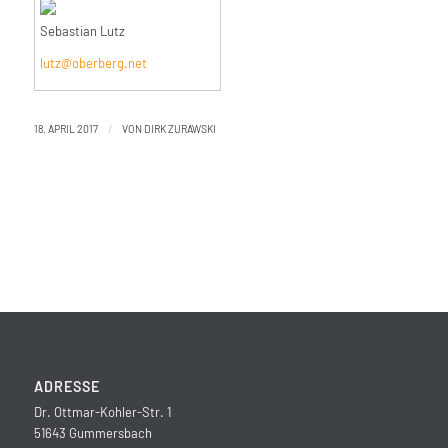
Sebastian Lutz
lutz@oberberg.net
/
18. APRIL 2017
VON
DIRK ZURAWSKI
ADRESSE
Dr. Ottmar-Kohler-Str. 1
51643 Gummersbach