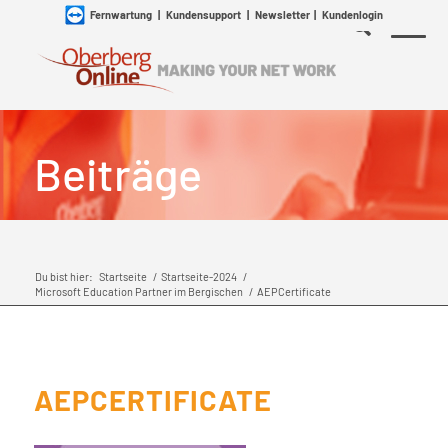
Fernwartung
|
Kundensupport
|
Newsletter
|
Kundenlogin
Beiträge
Du bist hier:
Startseite
/
Startseite-2024
/
Microsoft Education Partner im Bergischen
/
AEPCertificate
AEPCERTIFICATE