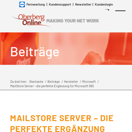
Fernwartung
|
Kundensupport
|
Newsletter
|
Kundenlogin
Beiträge
Du bist hier:
Startseite
/
Beiträge
/
Hersteller
/
Microsoft
/
MailStore Server – die perfekte Ergänzung für Microsoft 365
MAILSTORE SERVER – DIE
PERFEKTE ERGÄNZUNG