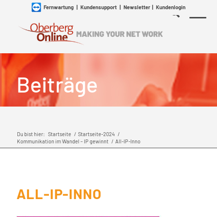
Fernwartung
|
Kundensupport
|
Newsletter
|
Kundenlogin
Beiträge
Du bist hier:
Startseite
/
Startseite-2024
/
Kommunikation im Wandel – IP gewinnt
/
All-IP-Inno
ALL-IP-INNO