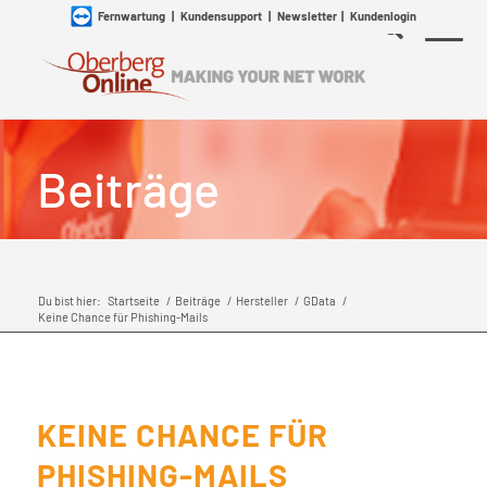
Fernwartung
|
Kundensupport
|
Newsletter
|
Kundenlogin
Beiträge
Du bist hier:
Startseite
/
Beiträge
/
Hersteller
/
GData
/
Keine Chance für Phishing-Mails
KEINE CHANCE FÜR
PHISHING-MAILS