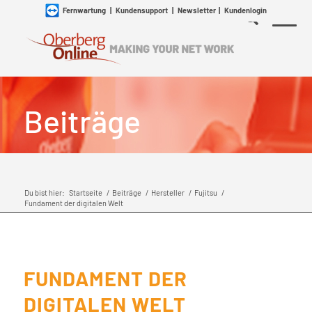
Fernwartung
|
Kundensupport
|
Newsletter
|
Kundenlogin
Beiträge
Du bist hier:
Startseite
/
Beiträge
/
Hersteller
/
Fujitsu
/
Fundament der digitalen Welt
FUNDAMENT DER
DIGITALEN WELT