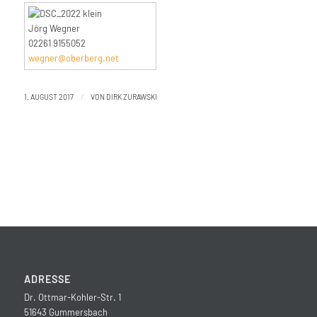
Jörg Wegner
02261 9155052
wegner@oberberg.net
/
1. AUGUST 2017
VON
DIRK ZURAWSKI
ADRESSE
Dr. Ottmar-Kohler-Str. 1
51643 Gummersbach