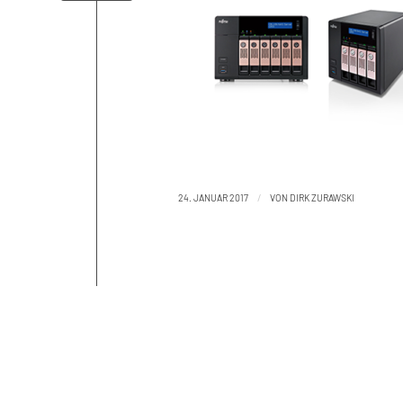
/
24. JANUAR 2017
VON
DIRK ZURAWSKI