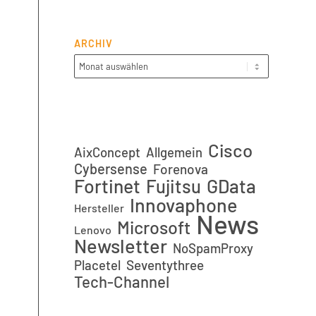
ARCHIV
Cisco
AixConcept
Allgemein
Cybersense
Forenova
Fortinet
GData
Fujitsu
Innovaphone
Hersteller
News
Microsoft
Lenovo
Newsletter
NoSpamProxy
Placetel
Seventythree
Tech-Channel