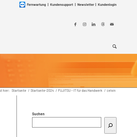
Fernwartung
|
Kundensupport
|
Newsletter
|
Kundenlogin
st hier:
Startseite
/
Startseite-2024
/
FUJITSU – IT für das Handwerk
/
celvin
Suchen