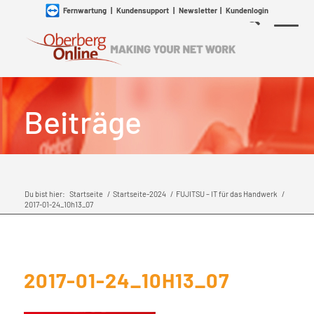
Fernwartung
|
Kundensupport
|
Newsletter
|
Kundenlogin
Beiträge
Du bist hier:
Startseite
/
Startseite-2024
/
FUJITSU – IT für das Handwerk
/
2017-01-24_10h13_07
2017-01-24_10H13_07