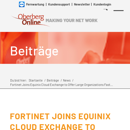
Fernwartung
|
Kundensupport
|
Newsletter
|
Kundenlogin
Beiträge
Du bist hier:
Startseite
/
Beiträge
/
News
/
Fortinet Joins Equinix Cloud Exchange to Offer Large Organizations Fast...
FORTINET JOINS EQUINIX
CLOUD EXCHANGE TO