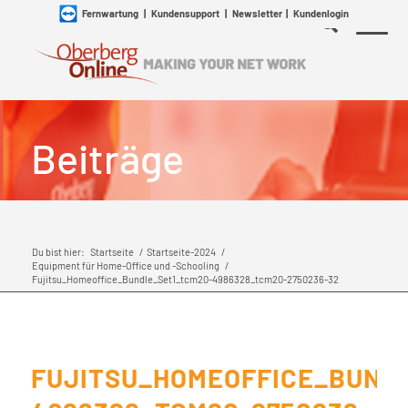
Fernwartung
|
Kundensupport
|
Newsletter
|
Kundenlogin
Beiträge
Du bist hier:
Startseite
/
Startseite-2024
/
Equipment für Home-Office und -Schooling
/
Fujitsu_Homeoffice_Bundle_Set1_tcm20-4986328_tcm20-2750236-32
FUJITSU_HOMEOFFICE_BUND