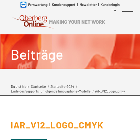
Fernwartung
|
Kundensupport
|
Newsletter
|
Kundenlogin
Beiträge
Du bist hier:
Startseite
/
Startseite-2024
/
Ende des Supports für folgende Innovaphone-Modelle
/
iAR_V12_Logo_cmyk
IAR_V12_LOGO_CMYK