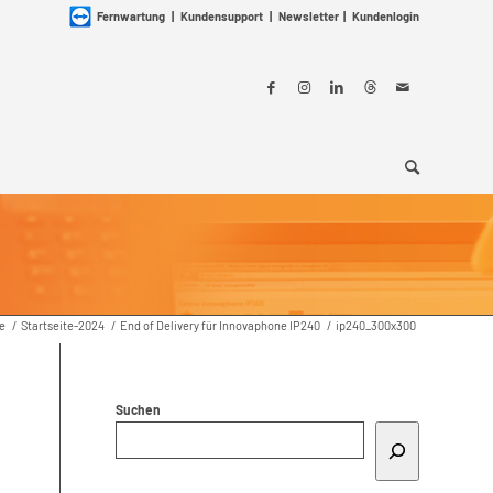
Fernwartung
|
Kundensupport
|
Newsletter
|
Kundenlogin
te
/
Startseite-2024
/
End of Delivery für Innovaphone IP240
/
ip240_300x300
Suchen