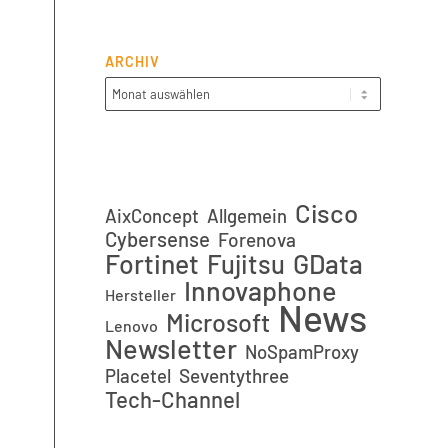
ARCHIV
Cisco
AixConcept
Allgemein
Cybersense
Forenova
Fortinet
GData
Fujitsu
Innovaphone
Hersteller
News
Microsoft
Lenovo
Newsletter
NoSpamProxy
Placetel
Seventythree
Tech-Channel