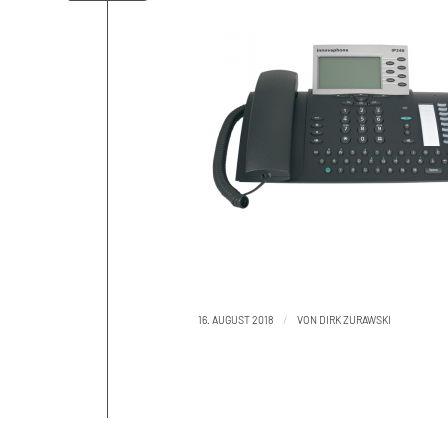
/
16. AUGUST 2018
VON
DIRK ZURAWSKI