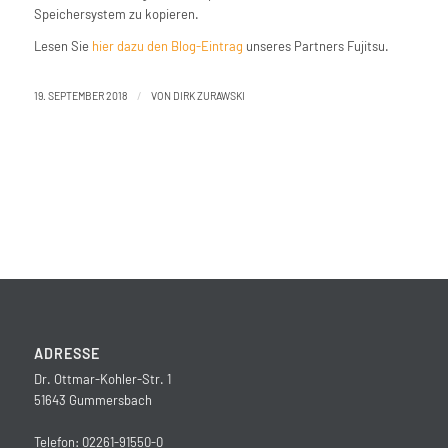
Speichersystem zu kopieren.
Lesen Sie
hier dazu den Blog-Eintrag
unseres Partners Fujitsu.
/
19. SEPTEMBER 2018
VON
DIRK ZURAWSKI
ADRESSE
Dr. Ottmar-Kohler-Str. 1
51643 Gummersbach
Telefon: 02261-91550-0