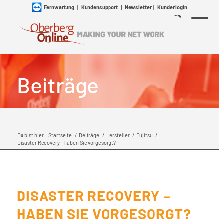
Fernwartung
|
Kundensupport
|
Newsletter
|
Kundenlogin
Beiträge
Du bist hier:
Startseite
/
Beiträge
/
Hersteller
/
Fujitsu
/
Disaster Recovery – haben Sie vorgesorgt?
DISASTER RECOVERY –
HABEN SIE VORGESORGT?