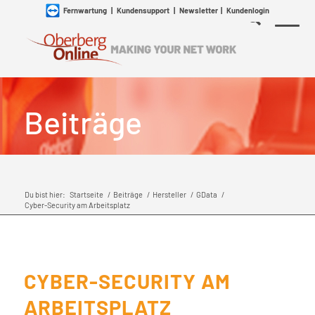
Fernwartung
|
Kundensupport
|
Newsletter
|
Kundenlogin
Beiträge
Du bist hier:
Startseite
/
Beiträge
/
Hersteller
/
GData
/
Cyber-Security am Arbeitsplatz
CYBER-SECURITY AM
ARBEITSPLATZ