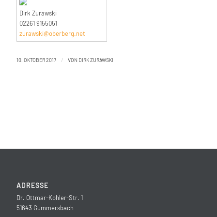
Dirk Zurawski
02261 9155051
zurawski@oberberg.net
/
10. OKTOBER 2017
VON
DIRK ZURAWSKI
ADRESSE
Dr. Ottmar-Kohler-Str. 1
51643 Gummersbach