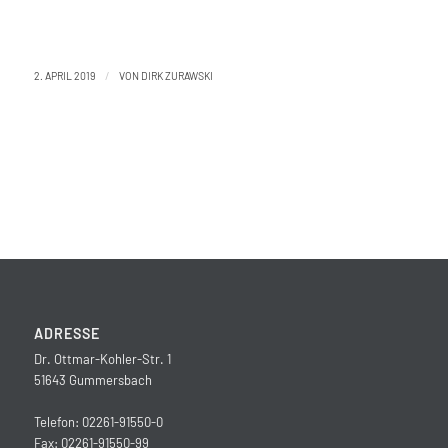
/
2. APRIL 2019
VON
DIRK ZURAWSKI
ADRESSE
Dr. Ottmar-Kohler-Str. 1
51643 Gummersbach
Telefon: 02261-91550-0
Fax: 02261-91550-99