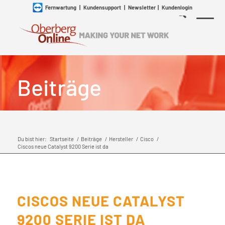
Fernwartung
|
Kundensupport
|
Newsletter
|
Kundenlogin
Beiträge
Du bist hier:
Startseite
/
Beiträge
/
Hersteller
/
Cisco
/
Ciscos neue Catalyst 9200 Serie ist da
CISCOS NEUE CATALYST
9200 SERIE IST DA