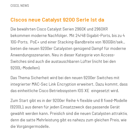
CISCO
,
NEWS
Ciscos neue Catalyst 9200 Serie ist da
Die bewährten Cisco Catalyst Serien 2960X und 2960XR
bekommen moderne Nachfolger. Mit 24/48 Gigabit-Ports, bis zu 4
10G-Ports, PoE+ und einer Stacking-Bandbreite von 160GBit/sek.,
bieten die neuen 9200er Catalysten genügend Dampf für moderne
Anwendungsszenarien. Neu in dieser Kategorie von Access-
Switches sind auch die austauschbaren Lüfter (nicht bei den
9200L-Modellen).
Das Thema Sicherheit wird bei den neuen 9200er Switches mit
integrierter MAC-Sec Link Encryption erweitert. Dazu kommt, dass
das einheitliche Cisco Betriebssystem IOS XE eingesetzt wird.
Zum Start gibt es in der 9200er Reihe 4 flexible und 8 fixed-Modelle
(9200L), aus denen für jeden Einsatzzweck das passende Gerät
gewählt werden kann. Preislich sind die neuen Catalysten attraktiv,
denn die satte Mehrleistung gibt es nahezu zum gleichen Preis, wie
die Vorgängermodelle.