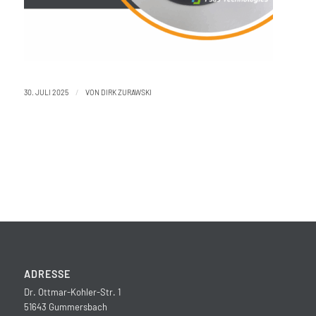
/
30. JULI 2025
VON
DIRK ZURAWSKI
ADRESSE
Dr. Ottmar-Kohler-Str. 1
51643 Gummersbach