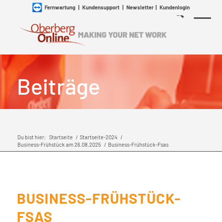
Fernwartung
|
Kundensupport
|
Newsletter
|
Kundenlogin
Beiträge
Du bist hier:
Startseite
/
Startseite-2024
/
Business-Frühstück am 26.08.2025
/
Business-Frühstück-Fsas
BUSINESS-FRÜHSTÜCK-
FSAS