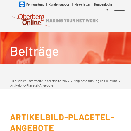
Fernwartung
|
Kundensupport
|
Newsletter
|
Kundenlogin
Beiträge
Du bist hier:
Startseite
/
Startseite-2024
/
Angebote zum Tag des Telefons
/
Artikelbild-Placetel-Angebote
ARTIKELBILD-PLACETEL-
ANGEBOTE