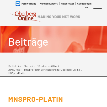
Fernwartung
|
Kundensupport
|
Newsletter
|
Kundenlogin
Beiträge
Du bist hier:
Startseite
/
Startseite-2024
/
AIXCONCEPT MNSpro Platin Zertifizierung für Oberberg-Online
/
MNSpro-Platin
MNSPRO-PLATIN