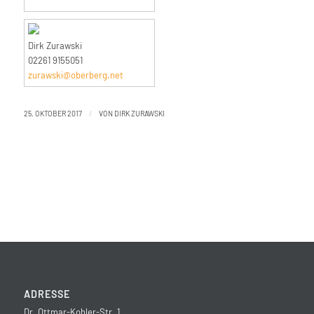
Dirk Zurawski
02261 9155051
zurawski@oberberg.net
/
25. OKTOBER 2017
VON
DIRK ZURAWSKI
ADRESSE
Dr. Ottmar-Kohler-Str. 1