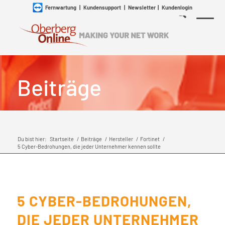
Fernwartung
|
Kundensupport
|
Newsletter
|
Kundenlogin
Beiträge
Du bist hier:
Startseite
/
Beiträge
/
Hersteller
/
Fortinet
/
5 Cyber-Bedrohungen, die jeder Unternehmer kennen sollte
5 CYBER-BEDROHUNGEN,
DIE JEDER UNTERNEHMER