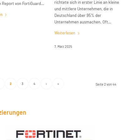
richtete sich in erster Linie an kleine
 Report von FortiGuard…
und mittlere Unternehmen, die in
en
Deutschland über 95% der
Unternehmen ausmachen. Oft…
Weiterlesen
7. März 2025
2
3
4
›
»
Seite 2 von 44
izierungen