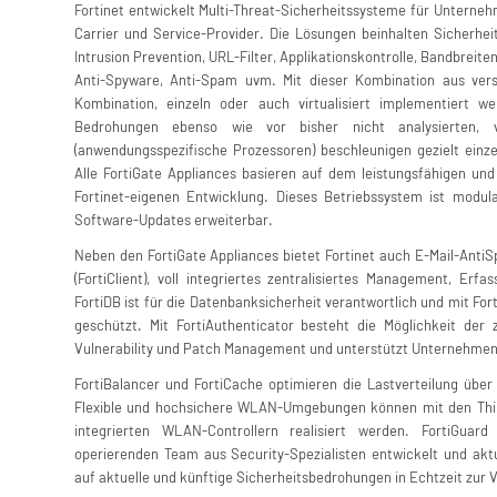
Fortinet entwickelt Multi-Threat-Sicherheitssysteme für Untern
Carrier und Service-Provider. Die Lösungen beinhalten Sicherheit
Intrusion Prevention, URL-Filter, Applikationskontrolle, Bandbre
Anti-Spyware, Anti-Spam uvm. Mit dieser Kombination aus versc
Kombination, einzeln oder auch virtualisiert implementiert 
Bedrohungen ebenso wie vor bisher nicht analysierten, ve
(anwendungsspezifische Prozessoren) beschleunigen gezielt einze
Alle FortiGate Appliances basieren auf dem leistungsfähigen und 
Fortinet-eigenen Entwicklung. Dieses Betriebssystem ist modu
Software-Updates erweiterbar.
Neben den FortiGate Appliances bietet Fortinet auch E-Mail-AntiSp
(FortiClient), voll integriertes zentralisiertes Management, Erf
FortiDB ist für die Datenbanksicherheit verantwortlich und mit Fo
geschützt. Mit FortiAuthenticator besteht die Möglichkeit der z
Vulnerability und Patch Management und unterstützt Unternehmen
FortiBalancer und FortiCache optimieren die Lastverteilung übe
Flexible und hochsichere WLAN-Umgebungen können mit den Thin 
integrierten WLAN-Controllern realisiert werden. FortiGua
operierenden Team aus Security-Spezialisten entwickelt und aktu
auf aktuelle und künftige Sicherheitsbedrohungen in Echtzeit zur 