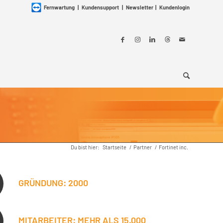
Fernwartung
|
Kundensupport
|
Newsletter
|
Kundenlogin
Du bist hier:
Startseite
/
Partner
/
Fortinet inc.
GRÜNDUNG: 2000
MITARBEITER: MEHR ALS 15.000