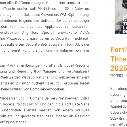
ehmen aller Größenordnungen, Rechenzentrumsbetreiber,
s-Module wie Firewall, VPN (IPsec und SSL), Antivirus,
itenmanagement, Data Loss Prevention, WAN-Optimierung,
hiedenen Engines, die äußerst flexibel in beliebiger
werden kann, schützen die Appliances vor bekannten
rsteckten Angriffen. Speziell entwickelte ASICs
lne Prozesse und garantieren so Security in Echtzeit.
spezialisierten Security-Betriebssystem FortiOS, einer
Fort
lar und somit kontinuierlich und im Rahmen normaler
Thre
am-/ AntiVirus-Lösungen (FortiMail), Endpoint-Security
202
assung und Reporting (FortiManager und FortiAnalyzer).
FORTINET
,
N
rtiWeb werden Webapplikationen und Webserver effizient
entralen 2-Faktor-Authentifizierung, FortiScan bietet
Bedrohung
 beim Erfüllen von Compliancevorgaben.
Cyberangr
r Webserver und in Content Delivery Netzwerken (CDN).
Dimension
Access Points FortiAP und den in die FortiGate Serie
Wandel der
rd Subscription Dienste werden von einem weltweit
Cybersiche
alisiert und gewährleisten, dass Updates als Reaktion
2024 dram
Verfügung stehen.
dem aktuel