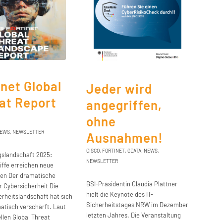
inet Global
Jeder wird
at Report
angegriffen,
5
ohne
EWS
,
NEWSLETTER
Ausnahmen!
CISCO
,
FORTINET
,
GDATA
,
NEWS
,
slandschaft 2025:
NEWSLETTER
iffe erreichen neue
en Der dramatische
BSI-Präsidentin Claudia Plattner
 Cybersicherheit Die
hielt die Keynote des IT-
rheitslandschaft hat sich
Sicherheitstages NRW im Dezember
atisch verschärft. Laut
letzten Jahres. Die Veranstaltung
len Global Threat