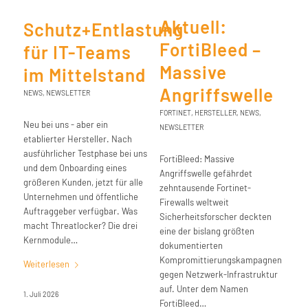
Aktuell:
Schutz+Entlastung
FortiBleed –
für IT-Teams
Massive
im Mittelstand
Angriffswelle
NEWS
,
NEWSLETTER
FORTINET
,
HERSTELLER
,
NEWS
,
Neu bei uns - aber ein
NEWSLETTER
etablierter Hersteller. Nach
ausführlicher Testphase bei uns
FortiBleed: Massive
und dem Onboarding eines
Angriffswelle gefährdet
größeren Kunden, jetzt für alle
zehntausende Fortinet-
Unternehmen und öffentliche
Firewalls weltweit
Auftraggeber verfügbar. Was
Sicherheitsforscher deckten
macht Threatlocker? Die drei
eine der bislang größten
Kernmodule…
dokumentierten
Kompromittierungskampagnen
Weiterlesen
gegen Netzwerk-Infrastruktur
auf. Unter dem Namen
1. Juli 2026
FortiBleed…