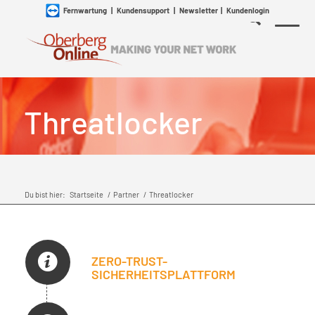
Fernwartung
|
Kundensupport
|
Newsletter
|
Kundenlogin
Threatlocker
Du bist hier:
Startseite
/
Partner
/
Threatlocker
ZERO-TRUST-
SICHERHEITSPLATTFORM