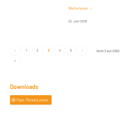
Weiterlesen
22. Juni 2026
‹
1
2
3
4
5
›
Seite 3 von 2090
»
Downloads
Flyer ThreatLocker