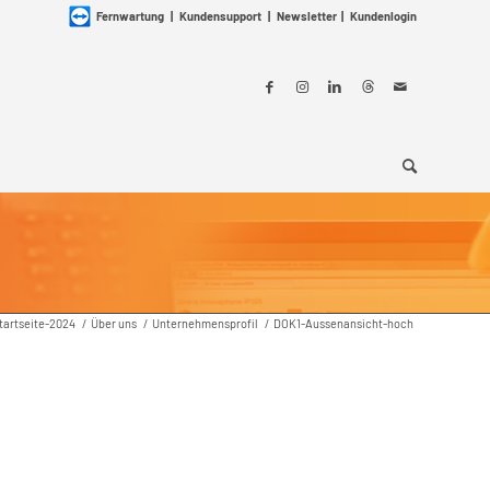
Fernwartung
|
Kundensupport
|
Newsletter
|
Kundenlogin
tartseite-2024
/
Über uns
/
Unternehmensprofil
/
DOK1-Aussenansicht-hoch