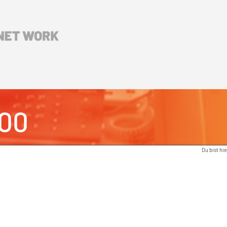
00
Du bist hie