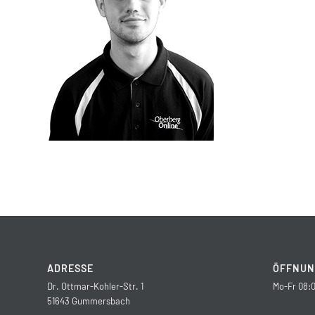
ADRESSE
ÖFFNUN
Dr. Ottmar-Kohler-Str. 1
Mo-Fr 08:0
51643 Gummersbach