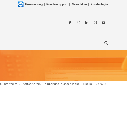
Fernwartung
|
Kundensupport
|
Newsletter
|
Kundenlogin
r:
Startseite
/
Startseite-2024
/
Über uns
/
Unser Team
/
Tim_neu_237x300