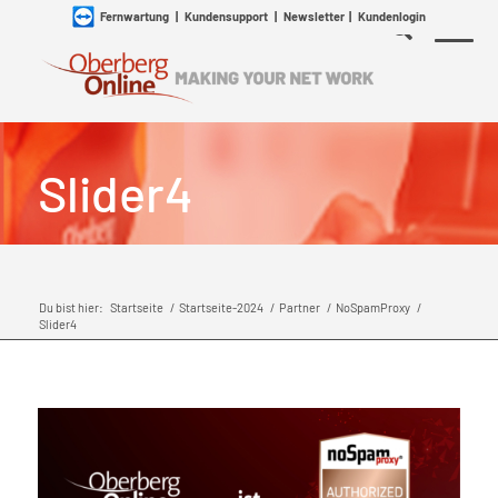
Fernwartung
|
Kundensupport
|
Newsletter
|
Kundenlogin
Slider4
Du bist hier:
Startseite
/
Startseite-2024
/
Partner
/
NoSpamProxy
/
Slider4