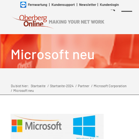
Fernwartung
|
Kundensupport
|
Newsletter
|
Kundenlogin
Microsoft neu
Du bist hier:
Startseite
/
Startseite-2024
/
Partner
/
Microsoft Corporation
/
Microsoft neu