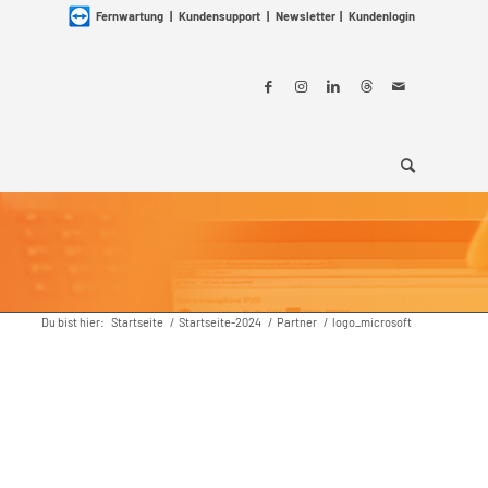
Fernwartung
|
Kundensupport
|
Newsletter
|
Kundenlogin
Du bist hier:
Startseite
/
Startseite-2024
/
Partner
/
logo_microsoft