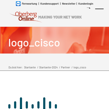
Fernwartung
|
Kundensupport
|
Newsletter
|
Kundenlogin
logo_cisco
Du bist hier:
Startseite
/
Startseite-2024
/
Partner
/
logo_cisco