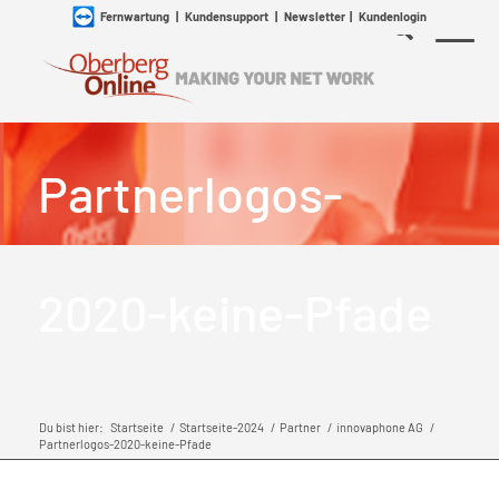
Fernwartung
|
Kundensupport
|
Newsletter
|
Kundenlogin
Partnerlogos-
2020-keine-Pfade
Du bist hier:
Startseite
/
Startseite-2024
/
Partner
/
innovaphone AG
/
Partnerlogos-2020-keine-Pfade