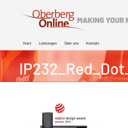
Start
Leistungen
Über uns
Kontakt
IP232_Red_Dot