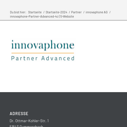
Du bist hier:
Startseite
/
Startseite-2024
/
Partner
/
innovaphone AG
/
innovaphone-Partner-Advanced-4c (1)-Website
ADRESSE
Dr. Ottmar-Kohler-Str. 1
51643 Gummersbach