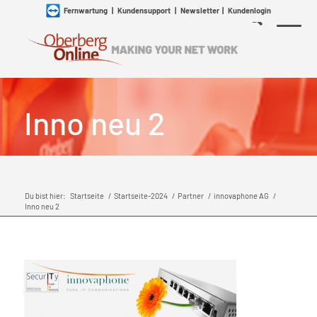
Fernwartung
|
Kundensupport
|
Newsletter
|
Kundenlogin
Inno neu 2
Du bist hier:
Startseite
/
Startseite-2024
/
Partner
/
innovaphone AG
/
Inno neu 2