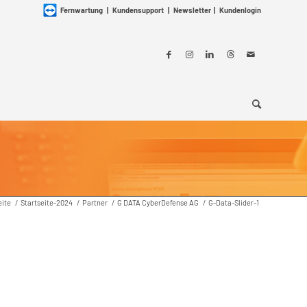
Fernwartung
|
Kundensupport
|
Newsletter
|
Kundenlogin
eite
/
Startseite-2024
/
Partner
/
G DATA CyberDefense AG
/
G-Data-Slider-1