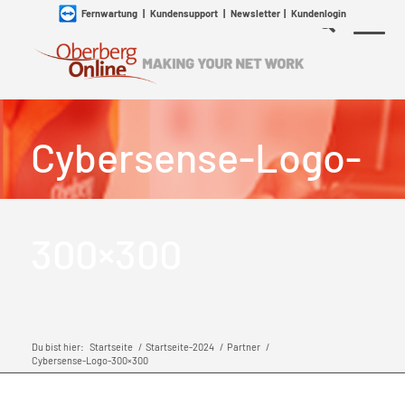
Fernwartung
|
Kundensupport
|
Newsletter
|
Kundenlogin
Cybersense-Logo-
300×300
Du bist hier:
Startseite
/
Startseite-2024
/
Partner
/
Cybersense-Logo-300×300