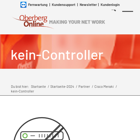
Fernwartung
|
Kundensupport
|
Newsletter
|
Kundenlogin
kein-Controller
Du bist hier:
Startseite
/
Startseite-2024
/
Partner
/
Cisco Meraki
/
kein-Controller