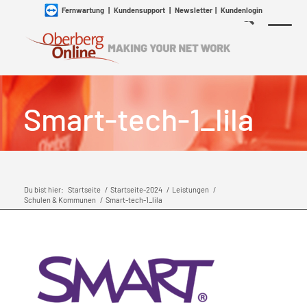
Fernwartung
|
Kundensupport
|
Newsletter
|
Kundenlogin
Smart-tech-1_lila
Du bist hier:
Startseite
/
Startseite-2024
/
Leistungen
/
Schulen & Kommunen
/
Smart-tech-1_lila