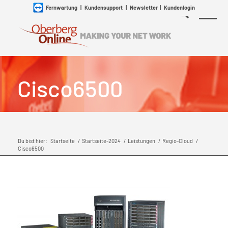
Fernwartung
|
Kundensupport
|
Newsletter
|
Kundenlogin
Cisco6500
Du bist hier:
Startseite
/
Startseite-2024
/
Leistungen
/
Regio-Cloud
/
Cisco6500