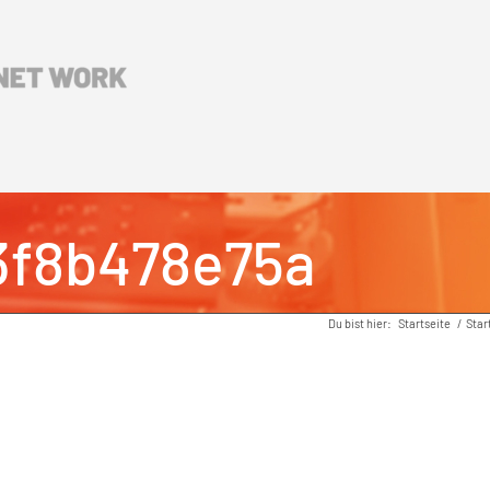
3f8b478e75a
Du bist hier:
Startseite
/
Star