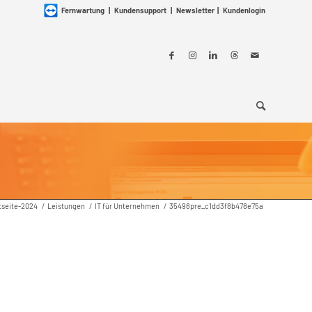
Fernwartung
|
Kundensupport
|
Newsletter
|
Kundenlogin
tseite-2024
/
Leistungen
/
IT für Unternehmen
/
35498pre_c1dd3f8b478e75a