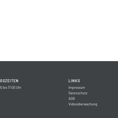
GSZEITEN
LINKS
0 bis 17:00 Uhr
Impressum
Datenschutz
AGB
Videoüberwachung