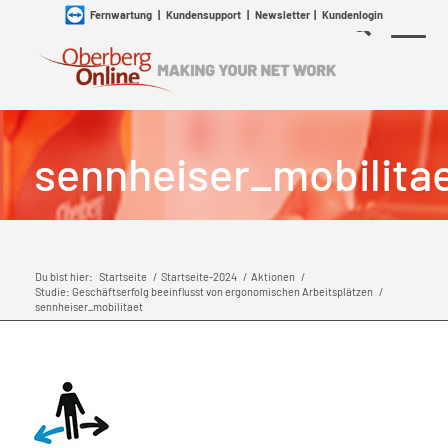
Fernwartung
|
Kundensupport
|
Newsletter
|
Kundenlogin
sennheiser_mobilita
Du bist hier:
Startseite
/
Startseite-2024
/
Aktionen
/
Studie: Geschäftserfolg beeinflusst von ergonomischen Arbeitsplätzen
/
sennheiser_mobilitaet