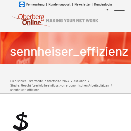
Fernwartung
|
Kundensupport
|
Newsletter
|
Kundenlogin
sennheiser_effizienz
Du bist hier:
Startseite
/
Startseite-2024
/
Aktionen
/
Studie: Geschäftserfolg beeinflusst von ergonomischen Arbeitsplätzen
/
sennheiser_effizienz