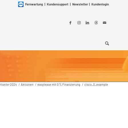
Fernwartung
|
Kundensupport
|
Newsletter
|
Kundenlogin
rtseite-2024
/
Aktionen
/
easylease mit 0 % Finanzierung
/
cisco_0_example